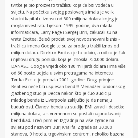
tvrtke je bio proizvesti tražilicu koja će biti vodeća u
svijetu. Na početku svojeg poslovanja imala je veliki
startni kapital u iznosu od 500 milijuna dolara kojeg je
mogla investirati. Tijekom 1999. godine, dva mlada
informatičara, Larry Page i Sergej Brin, zakucali su na
vrata Excitea, želeći prodati svoj novoosnovani biznis -
tražilicu imena Google te su za prodaju tražili iznos od
milijun dolara. Direktor Excitea je to odbio, a odbio je čak
i njihovu drugu ponudu koja je iznosila 750.000 dolara.
DANAS… Google vrijedi oko 180 milijardi dolara i ima više
od 60 posto udjela u svim pretragama na internetu.
Tvrtka Excite je propala 2001. godine. Drugi primjer:
Beatlesi neće biti uspješan bend !!! Menadžer londonskog
glazbenog studija Decca nakon što je čuo audiciju
mladog benda iz Liverpoola zaključio je da nemaju
budućnosti. Članovi benda su studiju EMI zaradili desetke
milijuna dolara, a s vremenom su postali najprodavaniji
bend ikad. Treći primjer: Izgradnja najviše zgrade na
svijetu pod nazivom Burj Khalifa. Zgrada sa 30.000
stanova, 9 hotela, trgovinskim centrom, nekoliko bazena i