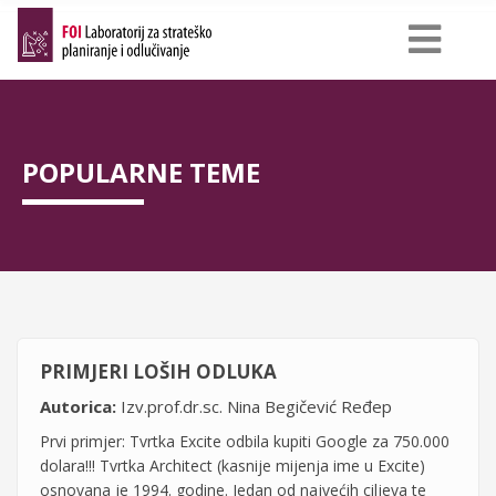
Skip
to
main
content
POPULARNE TEME
PRIMJERI LOŠIH ODLUKA
Autorica:
Izv.prof.dr.sc. Nina Begičević Ređep
Prvi primjer: Tvrtka Excite odbila kupiti Google za 750.000
dolara!!! Tvrtka Architect (kasnije mijenja ime u Excite)
osnovana je 1994. godine. Jedan od najvećih ciljeva te