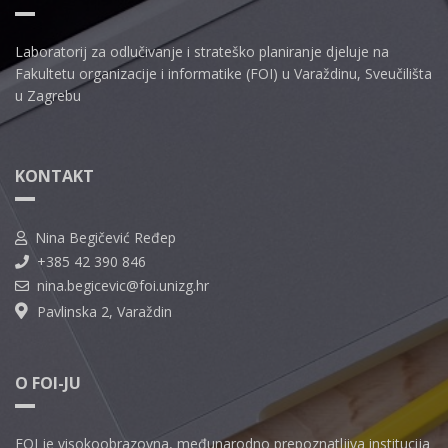
Laboratorij za odlučivanje i strateško planiranje djeluje na
Fakultetu organizacije i informatike (FOI) u Varaždinu, Sveučilišta
u Zagrebu
KONTAKT
Nina Begičević Ređep
+385 42 390 846
nina.begicevic@foi.unizg.hr
Pavlinska 2, Varaždin
O FOI-JU
FOI je visokoobrazovna, međunarodno prepoznatljiva institucija