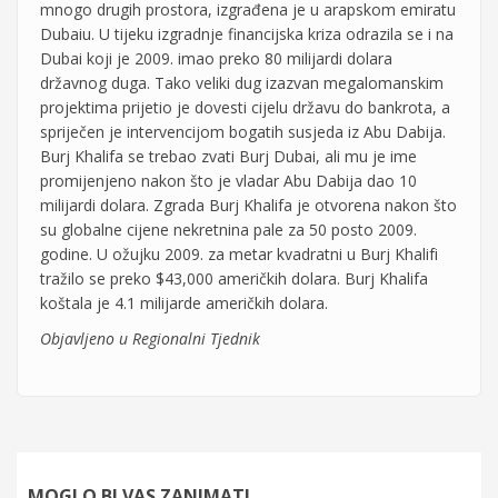
mnogo drugih prostora, izgrađena je u
arapsk
om
emirat
u
Dubai
u. U tijeku izgradnje
financijska kriza
odrazila se i na
Dubai
koji je 2009. imao
preko 80 milijardi dolara
državnog duga
. Tako veliki dug izazvan megalomanskim
projektima
prijetio
je
dovesti cijel
u
državu do bankrota, a
spriječen je
intervencijom bogatih susjeda iz Abu Dabija.
Burj Khalifa
se trebao zvati Burj Dubai, ali mu je ime
promijenjeno nakon što je
v
ladar Abu Dabija dao 10
milijardi dolara
. Zgrada Burj Khalifa je
otvoren
a
nakon što
su globalne cijene nekretnina pale za 50 posto 2009.
g
odine
. U
ožujku 2009
.
za
meta
r
kvadratn
i
u Burj Khalif
i
tražilo se
preko $43,000 ameri
č
kih dolara
. Burj Khalifa
koštala je 4.1 milijarde američkih dolara.
Objavljeno u Regionalni Tjednik
MOGLO BI VAS ZANIMATI